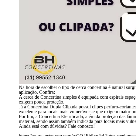
Na hora de escolher o tipo de cerca concertina é natural surg
aplicação. Confira:
A cerca de Concertina simples é equipada com espirais espaç
exigem pouca proteção.
Já a Concertina Dupla Clipada possui clipes perfuro-cortantes e
excelente para locais mais vulneráveis e que exigem maior pr
Por fim, a Concertina Eletrificada, além da proteção das lâ
material, sendo assim também indicada para locais mais vuln
Ainda está com dúvidas? Fale conosco!
https://www.instagram.com/p/CQ4Eb8xp8zl/?utm_medium=s