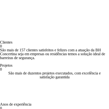
Todos os nossos produtos são de fabricação Própria, para
que possamos oferecer a você o preço mais competitivo e
com a melhor qualidade dos produtos.
Clientes
0
São mais de 157 clientes satisfeitos e felizes com a atuação da BH
Concertina seja em empresas ou residências temos a solução ideal de
barreiras de segurança.
Projetos
0
São mais de duzentos projetos executados, com excelência e
satisfação garantida
Anos de experiência
0