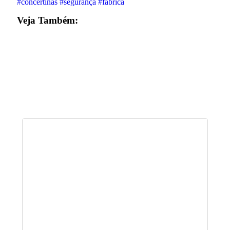
#concertinas
#segurança
#fabrica
Veja Também: